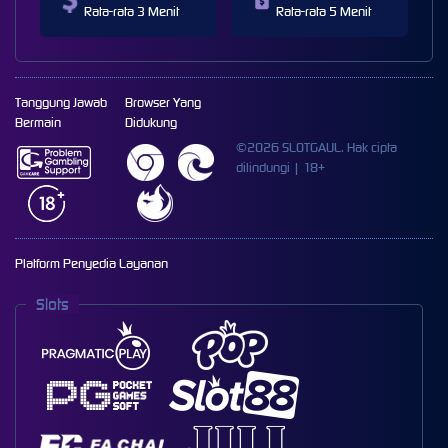
Rata-rata 3 Menit
Rata-rata 5 Menit
Tanggung Jawab
Browser Yang
Bermain
Didukung
©2026 SLOTGAUL. Hak cipta
dilindungi | 18+
Platform Penyedia Layanan
Slots