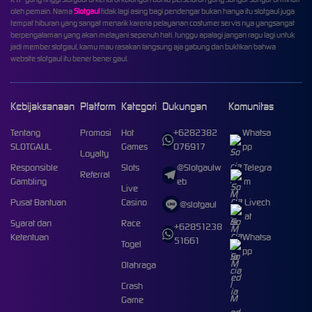
oleh pemain. Nama
Slotgaul
tidak lagi asing bagi pendengar bukan hanya itu slotgaul juga
tempat hiburan yang sangat menarik karena pelayanan costumer servis nya yangsangat
berpengalaman yang akan melayani sepenuh hati. tunggu apalagi jangan ragu lagi untuk
jadi member slotgaul, kamu mau rasakan langsung aja gabung dan buktikan bahwa
website slotgaul itu bener bener gaul.
Kebijaksanaan
Platform
Kategori
Dukungan
Komunitas
Tentang
Promosi
Hot
+6282382
Whatsa
SLOTGAUL
Games
076917
pp
Loyalty
Responsible
Slots
@Slotgaulw
Telegra
Referral
Gambling
eb
m
Live
Pusat Bantuan
Casino
Livech
@slotgaul
at
Syarat dan
Race
+62851238
Ketentuan
Whatsa
51661
Togel
pp
Olahraga
Crash
Game