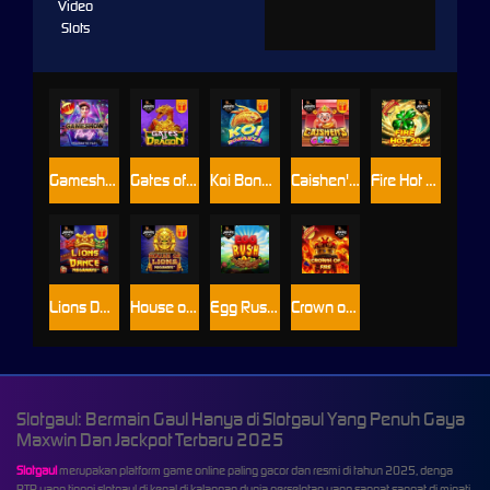
Video
Slots
Gameshow Party Jackpot Play
Gates of Dragon Jackpot Play
Koi Bonanza Jackpot Play
Caishen's Gems Jackpot Play
Fire Hot 20 Jackpot Play
Lions Dance Megaways Jackpot Play
House of Lions Megaways Jackpot Play
Egg Rush Jackpot Play
Crown of Fire Jackpot Play
Slotgaul: Bermain Gaul Hanya di Slotgaul Yang Penuh Gaya
Maxwin Dan Jackpot Terbaru 2025
Slotgaul
merupakan platform game online paling gacor dan resmi di tahun 2025, denga
RTP yang tinggi slotgaul di kenal di kalangan dunia perselotan yang sangat sangat di minati