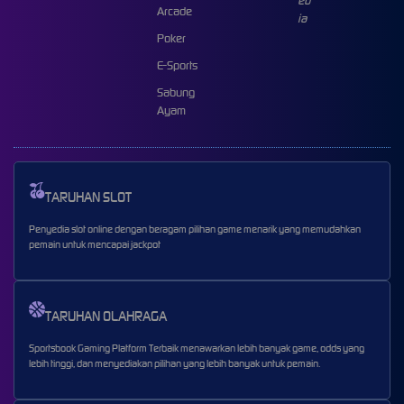
Arcade
Poker
E-Sports
Sabung
Ayam
TARUHAN SLOT
Penyedia slot online dengan beragam pilihan game menarik yang memudahkan
pemain untuk mencapai jackpot
TARUHAN OLAHRAGA
Sportsbook Gaming Platform Terbaik menawarkan lebih banyak game, odds yang
lebih tinggi, dan menyediakan pilihan yang lebih banyak untuk pemain.