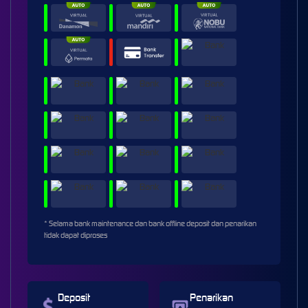
* Selama bank maintenance dan bank offline deposit dan penarikan
tidak dapat diproses
Deposit
Penarikan