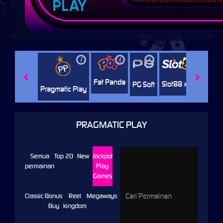
PLAY
i
i
i
i
i
Facha
Fat Panda
Slot88 x PP
PG Soft
Pragmatic Play
PRAGMATIC PLAY
Semua
Top 20
New
Jackpot
permainan
Play
Games
Classic
Bonus
Reel
Megaways
Buy
kingdom