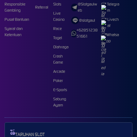
Responsible
Slots
@Slotgaulw
Telegra
Referral
Gambling
eb
m
Live
Pusat Bantuan
Casino
Livech
@slotgaul
at
Syarat dan
Race
+62851238
Ketentuan
Whatsa
51661
Togel
pp
Olahraga
Crash
Game
Arcade
Poker
E-Sports
Sabung
Ayam
TARUHAN SLOT