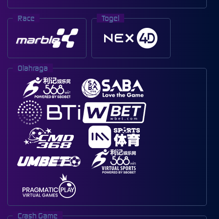
Race
Togel
Olahraga
Crash Game