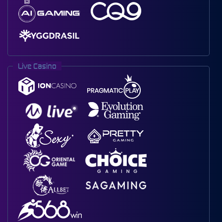
Live Casino