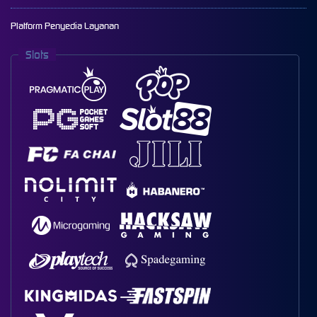
Platform Penyedia Layanan
Slots