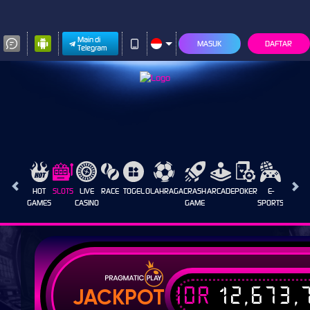
Main di
MASUK
DAFTAR
Telegram
HOT
SLOTS
LIVE
RACE
TOGEL
OLAHRAGA
CRASH
ARCADE
POKER
E-
SABUN
GAMES
CASINO
GAME
SPORTS
AYAM
IDR
12,673,
JACKPOT