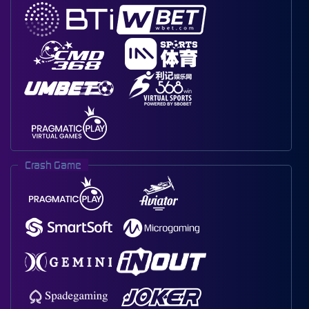
Crash Game