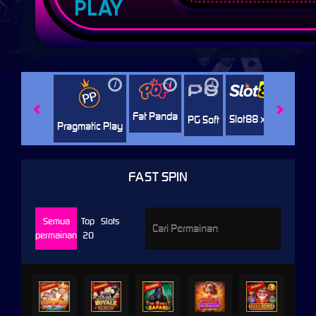
PLAY
i
i
i
i
i
Facha
Fat Panda
Slot88 x PP
PG Soft
Pragmatic Play
FAST SPIN
Semua
Top
Slots
permainan
20