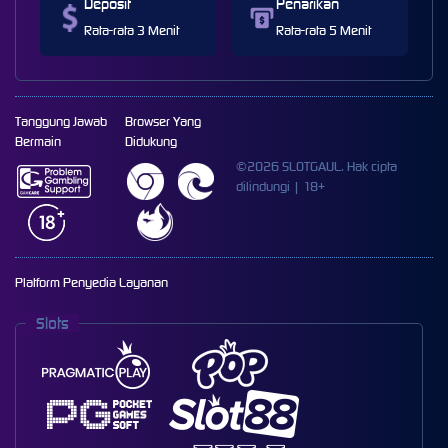
Deposit
Penarikan
Rata-rata 3 Menit
Rata-rata 5 Menit
Tanggung Jawab
Browser Yang
Bermain
Didukung
©2026 SLOTGAUL. Hak cipta
dilindungi | 18+
Platform Penyedia Layanan
Slots