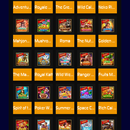
Adventure To The West
Royale House
The Great Safari
Wild Calavera
Neko Riches
Mahjong Princess
Mushroom Bandit
Roma
The Nutcrackers
Golden Moon Empire
The Maya Myth
Royal Katt
Wild Wet Win
Ranger Showdown
Fruits Mania
Spirit of the Sea
Poker Ways
Summer Splash Paradise
Space Conquest
Rich Cai Shen