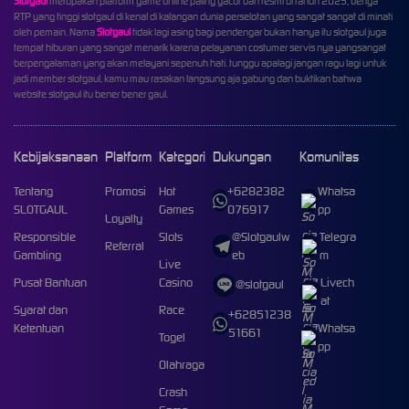
Slotgaul
merupakan platform game online paling gacor dan resmi di tahun 2025, denga
RTP yang tinggi slotgaul di kenal di kalangan dunia perselotan yang sangat sangat di minati
oleh pemain. Nama
Slotgaul
tidak lagi asing bagi pendengar bukan hanya itu slotgaul juga
tempat hiburan yang sangat menarik karena pelayanan costumer servis nya yangsangat
berpengalaman yang akan melayani sepenuh hati. tunggu apalagi jangan ragu lagi untuk
jadi member slotgaul, kamu mau rasakan langsung aja gabung dan buktikan bahwa
website slotgaul itu bener bener gaul.
Kebijaksanaan
Platform
Kategori
Dukungan
Komunitas
Tentang
Promosi
Hot
+6282382
Whatsa
SLOTGAUL
Games
076917
pp
Loyalty
Responsible
Slots
@Slotgaulw
Telegra
Referral
Gambling
eb
m
Live
Pusat Bantuan
Casino
Livech
@slotgaul
at
Syarat dan
Race
+62851238
Ketentuan
Whatsa
51661
Togel
pp
Olahraga
Crash