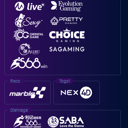
Race
Togel
Olahraga