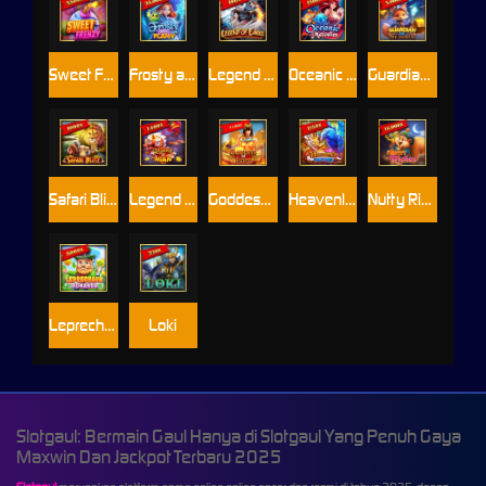
Sweet Frenzy
Frosty and Flamy
Legend Of Eagle
Oceanic Melodies
Guardian of the Museum
Safari Blitz
Legend of Nian
Goddess Of Egypt
Heavenly Fortunes
Nutty Riches
Leprechaun Bonanza
Loki
Slotgaul: Bermain Gaul Hanya di Slotgaul Yang Penuh Gaya
Maxwin Dan Jackpot Terbaru 2025