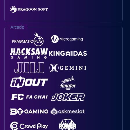
Arcade