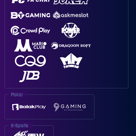
Poker
E-Sports