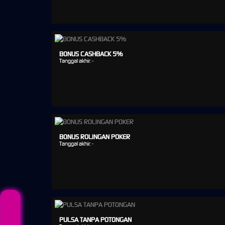
BONUS CASHBACK 5%
Tanggal akhir:
-
BONUS ROLINGAN POKER
Tanggal akhir:
-
PULSA TANPA POTONGAN