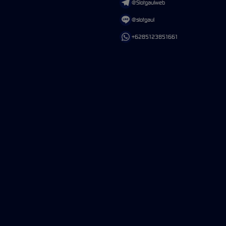
@Slotgaulweb
@slotgaul
+6285123851661