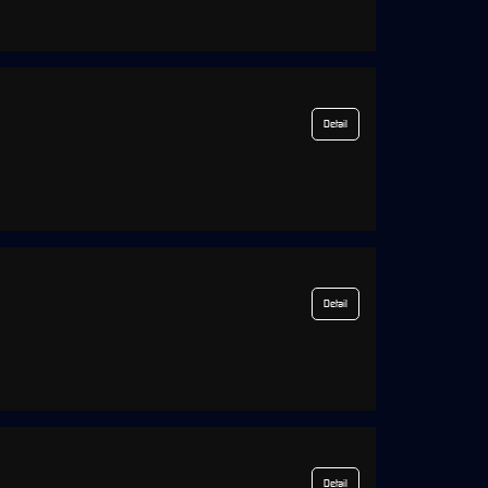
Detail
Detail
Detail