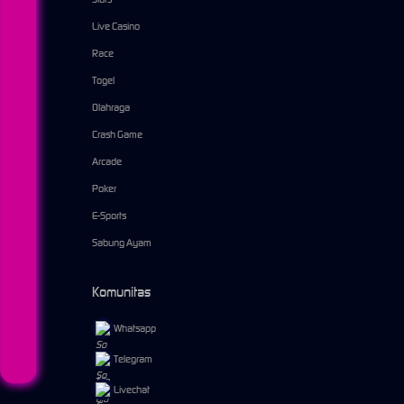
Live Casino
Race
Togel
Olahraga
Crash Game
Arcade
Poker
E-Sports
Sabung Ayam
Komunitas
Whatsapp
Telegram
Livechat