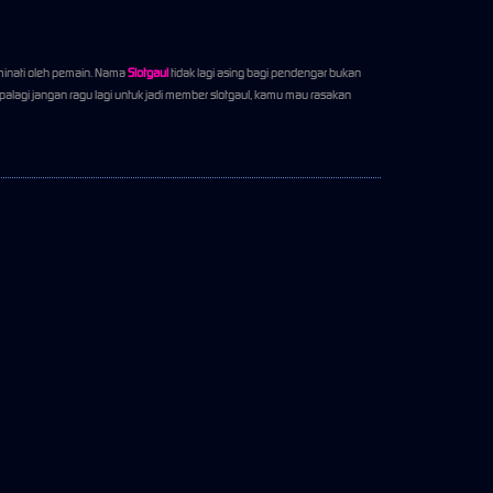
 minati oleh pemain. Nama
Slotgaul
tidak lagi asing bagi pendengar bukan
lagi jangan ragu lagi untuk jadi member slotgaul, kamu mau rasakan