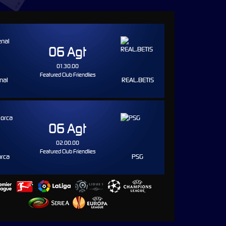
06 Agt
01.30.00
Featured Club Friendlies
nal
REAL.BETIS
06 Agt
02.00.00
Featured Club Friendlies
orca
PSG