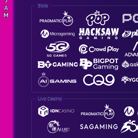
Slots
Live Casino