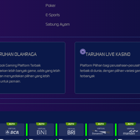
Poker
E-Sports
Sabung Ayam
RUHAN OLAHRAGA
TARUHAN LIVE KASINO
ook Gaming Platform Terbaik
Platform Pilihan bagi perusahaan-perusa
kan lebih banyak game, odds yang lebih
terbaik di dunia, dengan pilihan variasi g
 dan menyediakan pilihan yang lebih
terbanyak
untuk pemain.