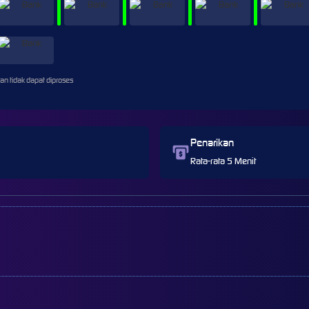
an tidak dapat diproses
Penarikan
Rata-rata 5 Menit