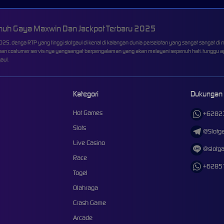
Penuh Gaya Maxwin Dan Jackpot Terbaru 2025
25, denga RTP yang tinggi slotgaul di kenal di kalangan dunia perselotan yang sangat sangat di
anan costumer servis nya yangsangat berpengalaman yang akan melayani sepenuh hati. tunggu apa
aul.
Kategori
Dukungan
Hot Games
+6282
Slots
@Slotg
Live Casino
@slotga
Race
+6285
Togel
Olahraga
Crash Game
Arcade