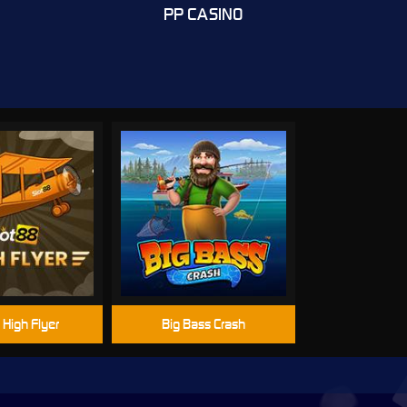
PP CASINO
 High Flyer
Big Bass Crash