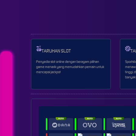
TARUHAN SLOT
TA
Penyedia slot online dengan beragam pilihan
Sportsb
game menarik yang memudahkan pemain untuk
menawar
mencapai jackpot
tinggi,
banyak 