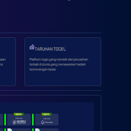
TARUHAN TOGEL
haan
Platform togel yang menarik dari perusahan
ame
terbaik di dunia yang menawarkan hadiah
kemenangan besar