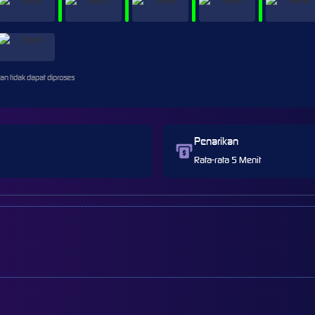
an tidak dapat diproses
Penarikan
Rata-rata 5 Menit