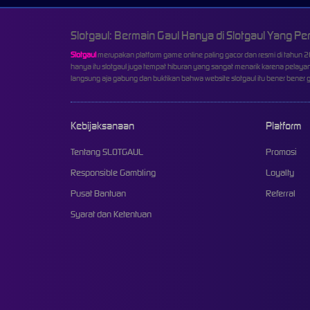
Slotgaul: Bermain Gaul Hanya di Slotgaul Yang 
Slotgaul
merupakan platform game online paling gacor dan resmi di tahun 20
hanya itu slotgaul juga tempat hiburan yang sangat menarik karena pelay
langsung aja gabung dan buktikan bahwa website slotgaul itu bener bener g
Kebijaksanaan
Platform
Tentang SLOTGAUL
Promosi
Responsible Gambling
Loyalty
Pusat Bantuan
Referral
Syarat dan Ketentuan