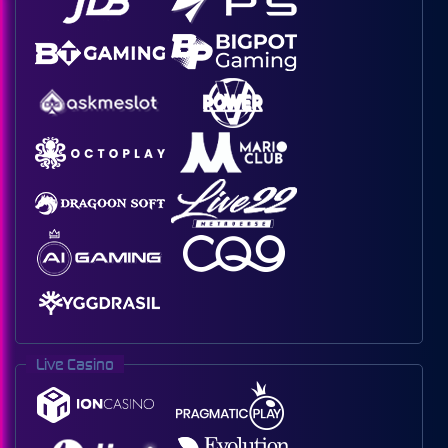
Live Casino