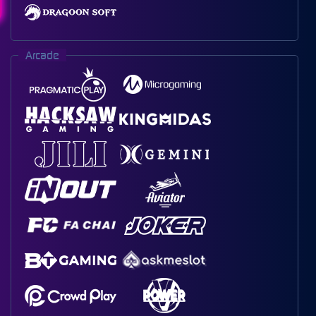
Arcade