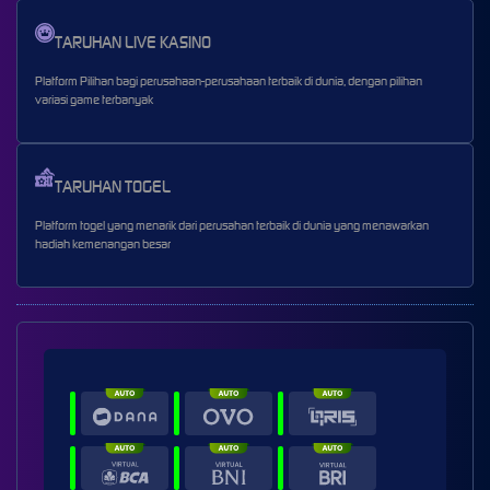
TARUHAN LIVE KASINO
Platform Pilihan bagi perusahaan-perusahaan terbaik di dunia, dengan pilihan
variasi game terbanyak
TARUHAN TOGEL
Platform togel yang menarik dari perusahan terbaik di dunia yang menawarkan
hadiah kemenangan besar