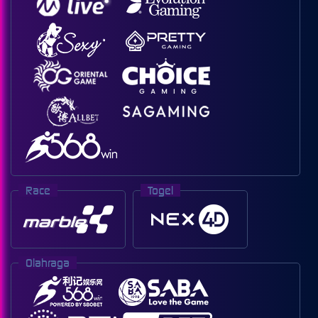
Race
Togel
Olahraga