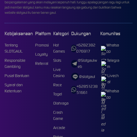
berpengalaman yang akan melayani sepenuh hati. tunggu apalagi jangan ragu lagi untuk
jadi member slotgaul, kamu mau rasakan langsung aja gabung dan buktikan bahwa
website slotgaul itu bener bener gaul.
Kebijaksanaan
Platform
Kategori
Dukungan
Komunitas
Tentang
Promosi
Hot
+6282382
Whatsa
SLOTGAUL
Games
076917
pp
Loyalty
Responsible
Slots
@Slotgaulw
Telegra
Referral
Gambling
eb
m
Live
Pusat Bantuan
Casino
Livech
@slotgaul
at
Syarat dan
Race
+62851238
Ketentuan
Whatsa
51661
Togel
pp
Olahraga
Crash
Game
Arcade
Poker