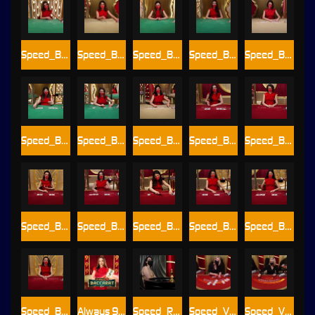
Speed_Baccarat_C
Speed_Baccarat_D
Speed_Baccarat_E
Speed_Baccarat_F
Speed_Baccarat_G
Speed_Baccarat_H
Speed_Baccarat_I
Speed_Baccarat_J
Speed_Baccarat_k
Speed_Baccarat_L
Speed_Baccarat_N
Speed_Baccarat_O
Speed_Baccarat_P
Speed_Baccarat_Q
Speed_Baccarat_R
Speed_Baccarat_S
Always 9 Baccarat
Speed_Roulette
Speed_VIP_Blackjack_A
Speed_VIP_Blackjack_B