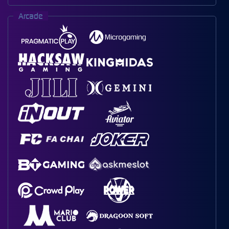
Arcade