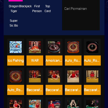
Dragon
Blackjack
First
Top
Tiger
Person
Card
Super
Sic Bo
Ice Fishing
WAR
American_Roulette
Auto_Roulette
Auto_Roulette_La_Partage
Auto_Roulette_VIP
Baccarat_A
Baccarat_B
Baccarat_C
Baccarat_Control_Squeeze