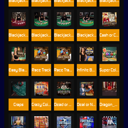
Blackjack_VIP_L
Blackjack_VIP_M
Blackjack_VIP_N
Blackjack_VIP_Q
Blackjack_VIP_x
Blackjack_VIP_Z
Blackjack_White_A
Blackjack_White_B
Blackjack_White_C
Cash or Crash
Easy Blackjack
Race Track
Race Track First Person
Infinite Bet Stacker Blackjack
Super Color Game
Craps
Crazy Coin Flip
Dead or Alive: Saloon
Deal or No Deal
Dragon_Tiger