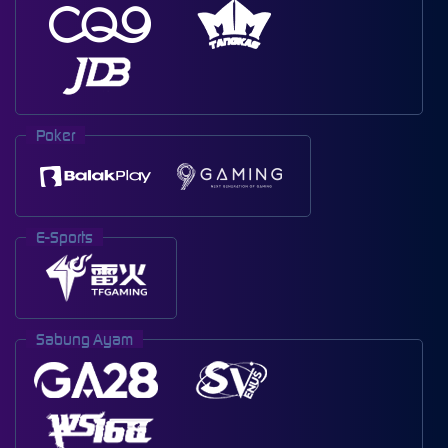
Poker
E-Sports
Sabung Ayam