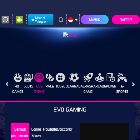
Main di
MASUK
DAFTAR
Telegram
HOT
SLOTS
LIVE
RACE
TOGEL
OLAHRAGA
CRASH
ARCADE
POKER
E-
SABUN
GAMES
CASINO
GAME
SPORTS
AYAM
EVO GAMING
Semua
Game
Roulette
Baccarat
permainan
Show