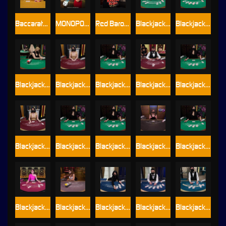
Baccarat_Squeeze
MONOPOLY Roll'em
Red Baron RNG
Blackjack_B
Blackjack_C
Blackjack_D
Blackjack_Diamond_VIP
Blackjack_E
Blackjack_Fortune_VIP
Blackjack_G
Blackjack_Grand_VIP
Blackjack_H
Blackjack_I
Blackjack_Infinite
Blackjack_J
Blackjack_Party
Blackjack_Platinum_VIP
Blackjack_Silver_1
Blackjack_Silver_2
Blackjack_Silver_3