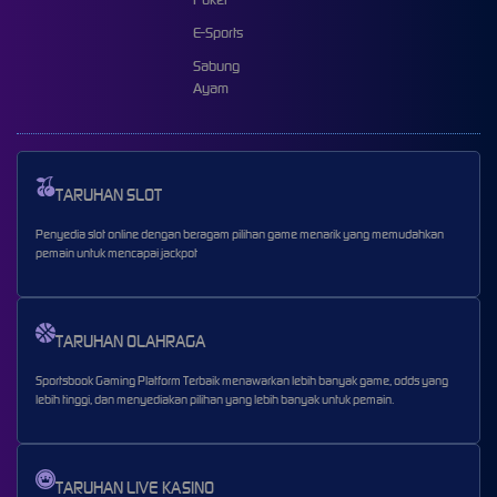
E-Sports
Sabung
Ayam
TARUHAN SLOT
Penyedia slot online dengan beragam pilihan game menarik yang memudahkan
pemain untuk mencapai jackpot
TARUHAN OLAHRAGA
Sportsbook Gaming Platform Terbaik menawarkan lebih banyak game, odds yang
lebih tinggi, dan menyediakan pilihan yang lebih banyak untuk pemain.
TARUHAN LIVE KASINO