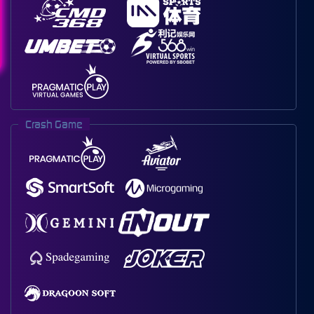
Crash Game