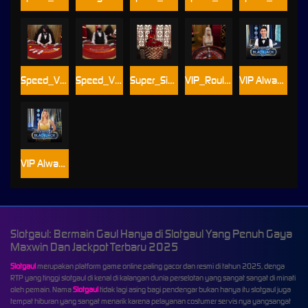
Speed_VIP_Blackjack_C
Speed_VIP_Blackjack_D
Super_Sic_Bo
VIP_Roulette
VIP Always 6 Blackjack 2
VIP Always 6 Blackjack 3
Slotgaul: Bermain Gaul Hanya di Slotgaul Yang Penuh Gaya
Maxwin Dan Jackpot Terbaru 2025
Slotgaul
merupakan platform game online paling gacor dan resmi di tahun 2025, denga
RTP yang tinggi slotgaul di kenal di kalangan dunia perselotan yang sangat sangat di minati
oleh pemain. Nama
Slotgaul
tidak lagi asing bagi pendengar bukan hanya itu slotgaul juga
tempat hiburan yang sangat menarik karena pelayanan costumer servis nya yangsangat