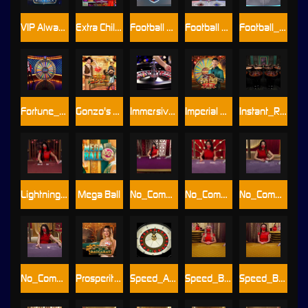
VIP Always 6 Blackjack 1
Extra Chilli Epic Spin
Football Studio
Football Studio Dice
Football_Studio
Fortune_Wheel
Gonzo's Treasure Map
Immersive_Roulette
Imperial Quest
Instant_Roulette
Lightning_Baccarat
Mega Ball
No_Comm_Baccarat
No_Comm_Speed_Baccarat_A
No_Comm_Speed_Baccarat_B
No_Comm_Speed_Baccarat_C
Prosperity Tree Baccarat
Speed_Auto_Roulette
Speed_Baccarat_A
Speed_Baccarat_B