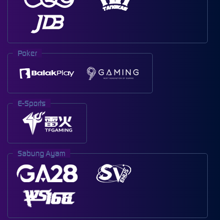
Poker
E-Sports
Sabung Ayam