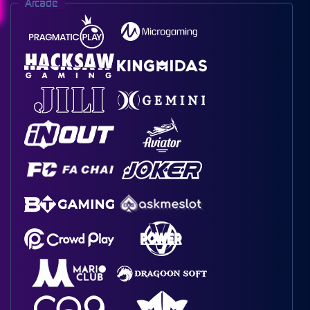
Arcade