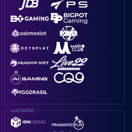
Live Casino