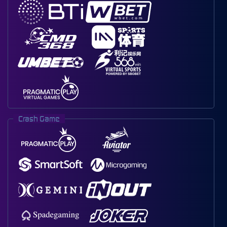
Crash Game