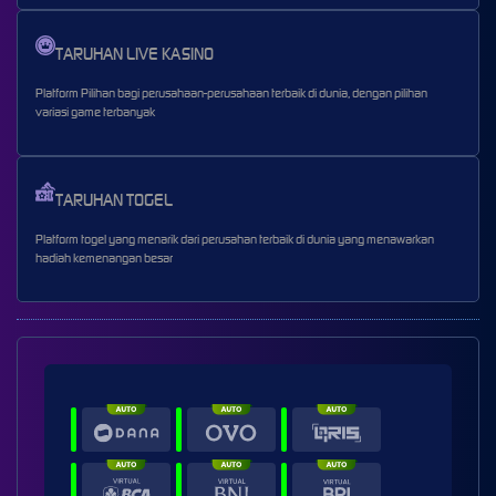
TARUHAN LIVE KASINO
Platform Pilihan bagi perusahaan-perusahaan terbaik di dunia, dengan pilihan
variasi game terbanyak
TARUHAN TOGEL
Platform togel yang menarik dari perusahan terbaik di dunia yang menawarkan
hadiah kemenangan besar